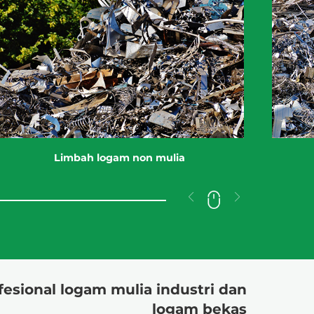
Limbah logam non mulia
fesional logam mulia industri dan
logam bekas