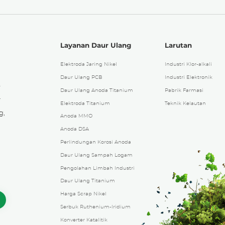
Layanan Daur Ulang
Larutan
Elektroda Jaring Nikel
Industri Klor-alkali
Daur Ulang PCB
Industri Elektronik
4
Daur Ulang Anoda Titanium
Pabrik Farmasi
.
Elektroda Titanium
Teknik Kelautan
g,
Anoda MMO
Anoda DSA
Perlindungan Korosi Anoda
Daur Ulang Sampah Logam
Pengolahan Limbah Industri
Daur Ulang Titanium
Harga Scrap Nikel
Serbuk Ruthenium-Iridium
Konverter Katalitik