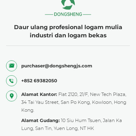
5. Jaring nikel yang diperluas lubang
heksagonal: Struktur sarang lebah, ringan,
kekuatan tinggi, digunakan dalam
Daur ulang profesional logam mulia
kedirgantaraan.
industri dan logam bekas
purchaser@dongshengjs.com
+852 69382050
Alamat Kantor:
Flat 2120, 21/F, New Tech Plaza,
34 Tai Yau Street, San Po Kong, Kowloon, Hong
Kong.
Alamat Gudang:
10 Siu Hum Tsuen, Jalan Ka
Lung, San Tin, Yuen Long, NT HK