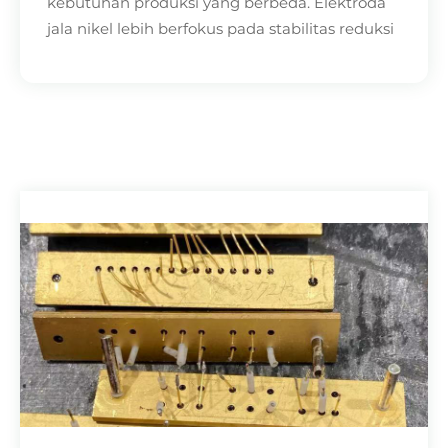
kebutuhan produksi yang berbeda. Elektroda
jala nikel lebih berfokus pada stabilitas reduksi
dan pengendalian antarmuka elektron.
Elektroda ini cocok untuk lingkungan dengan
perbedaan tegangan tinggi dan media yang
kompleks.
1. Untuk proteksi katodik pada anjungan lepas
pantai dan sistem air pendingin pembangkit
listrik tenaga nuklir, elektroda jala nikel dapat
menghentikan kerapuhan hidrogen dan
menahan kadar garam tinggi serta lingkungan
asam.
2. Saat melakukan metalisasi pada bahan
termoelektrik, elektroda jala nikel dapat secara
efektif mencegah retak pada suhu tinggi,
sehingga meningkatkan keandalan perangkat
termoelektrik.
3. Elektroda jala nikel dapat secara efisien