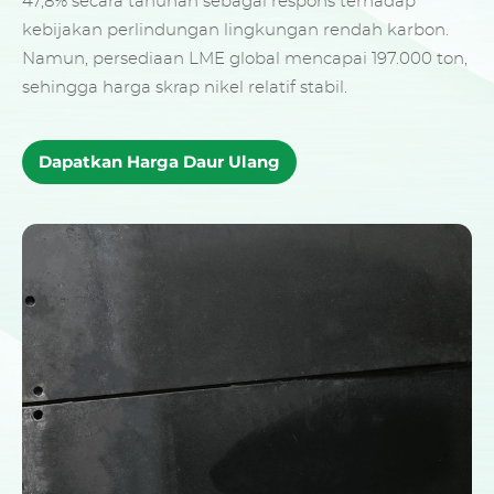
47,8% secara tahunan sebagai respons terhadap
kebijakan perlindungan lingkungan rendah karbon.
Namun, persediaan LME global mencapai 197.000 ton,
sehingga harga skrap nikel relatif stabil.
Dapatkan Harga Daur Ulang