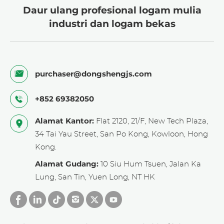
Daur ulang profesional logam mulia
> Data kunci untuk divalidasi:
industri dan logam bekas
> - Harga spot nikel rata-rata LME $17.500/ton
(Fastmarkets, Q1 2025)
> - Pendaur ulang Eropa menawar harga
purchaser@dongshengjs.com
$14.500-$15.500/ton untuk lembaran nikel
dengan kemurnian tinggi (Recycling Today,
+852 69382050
2025.02)
> - Skrap nikel 30% tembaga dijual pada harga
Alamat Kantor:
Flat 2120, 21/F, New Tech Plaza,
$8.200-$8.800/ton (ScrapMonster, 2025.03)
34 Tai Yau Street, San Po Kong, Kowloon, Hong
Kong.
Alamat Gudang:
10 Siu Hum Tsuen, Jalan Ka
Lung, San Tin, Yuen Long, NT HK