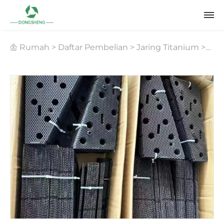
Rumah
>
Daftar Pembelian
>
Jaring Titanium
>
Jaring Titanium untuk Pelapisan PCB