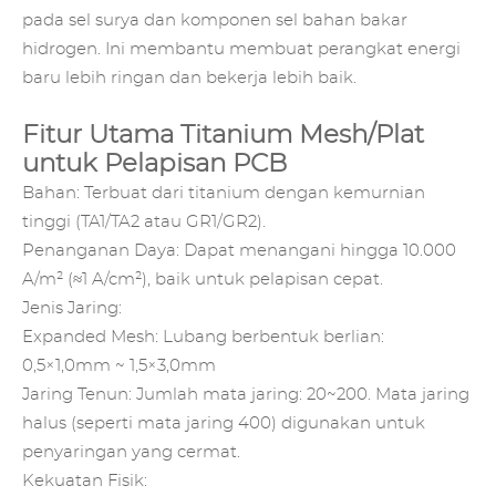
pada sel surya dan komponen sel bahan bakar
hidrogen. Ini membantu membuat perangkat energi
baru lebih ringan dan bekerja lebih baik.
Fitur Utama Titanium Mesh/Plat
untuk Pelapisan PCB
Bahan: Terbuat dari titanium dengan kemurnian
tinggi (TA1/TA2 atau GR1/GR2).
Penanganan Daya: Dapat menangani hingga 10.000
A/m² (≈1 A/cm²), baik untuk pelapisan cepat.
Jenis Jaring:
Expanded Mesh: Lubang berbentuk berlian:
0,5×1,0mm ~ 1,5×3,0mm
Jaring Tenun: Jumlah mata jaring: 20~200. Mata jaring
halus (seperti mata jaring 400) digunakan untuk
penyaringan yang cermat.
Kekuatan Fisik: