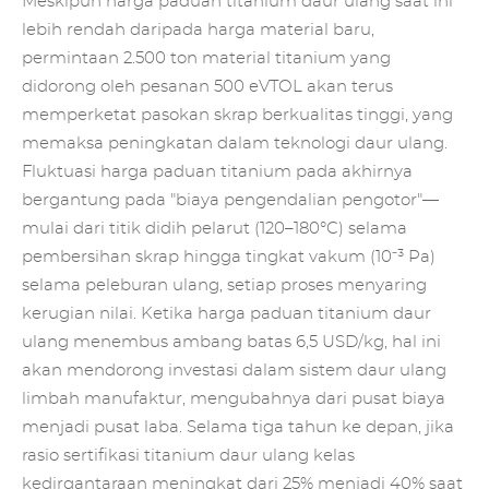
Meskipun harga paduan titanium daur ulang saat ini
lebih rendah daripada harga material baru,
permintaan 2.500 ton material titanium yang
didorong oleh pesanan 500 eVTOL akan terus
memperketat pasokan skrap berkualitas tinggi, yang
memaksa peningkatan dalam teknologi daur ulang.
Fluktuasi harga paduan titanium pada akhirnya
bergantung pada "biaya pengendalian pengotor"—
mulai dari titik didih pelarut (120–180°C) selama
pembersihan skrap hingga tingkat vakum (10⁻³ Pa)
selama peleburan ulang, setiap proses menyaring
kerugian nilai. Ketika harga paduan titanium daur
ulang menembus ambang batas 6,5 USD/kg, hal ini
akan mendorong investasi dalam sistem daur ulang
limbah manufaktur, mengubahnya dari pusat biaya
menjadi pusat laba. Selama tiga tahun ke depan, jika
rasio sertifikasi titanium daur ulang kelas
kedirgantaraan meningkat dari 25% menjadi 40% saat