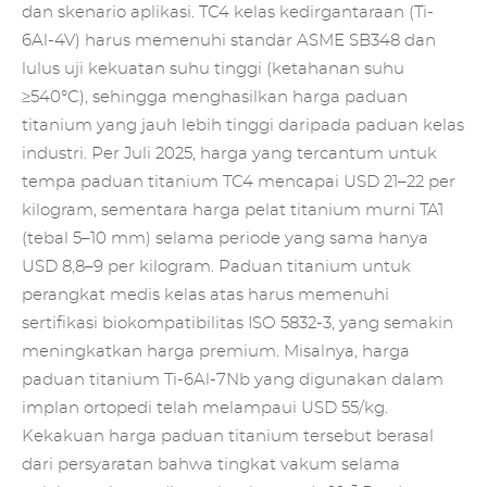
dan skenario aplikasi. TC4 kelas kedirgantaraan (Ti-
6Al-4V) harus memenuhi standar ASME SB348 dan
lulus uji kekuatan suhu tinggi (ketahanan suhu
≥540°C), sehingga menghasilkan harga paduan
titanium yang jauh lebih tinggi daripada paduan kelas
industri. Per Juli 2025, harga yang tercantum untuk
tempa paduan titanium TC4 mencapai USD 21–22 per
kilogram, sementara harga pelat titanium murni TA1
(tebal 5–10 mm) selama periode yang sama hanya
USD 8,8–9 per kilogram. Paduan titanium untuk
perangkat medis kelas atas harus memenuhi
sertifikasi biokompatibilitas ISO 5832-3, yang semakin
meningkatkan harga premium. Misalnya, harga
paduan titanium Ti-6Al-7Nb yang digunakan dalam
implan ortopedi telah melampaui USD 55/kg.
Kekakuan harga paduan titanium tersebut berasal
dari persyaratan bahwa tingkat vakum selama